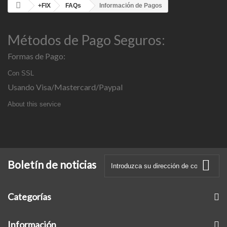
+FIX
FAQs
Información de Pagos
Métodos de Pago Seguros:
Formas de Pago:
Con SSL
Usando Visa/Mastercard/Paypal
About this service
Boletín de noticias
Categorías
Información