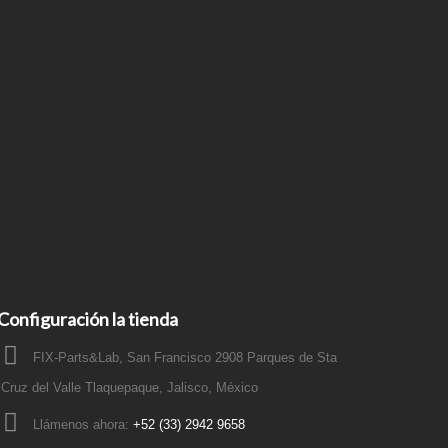
Configuración la tienda
FIX-Parts&Lab, San Francisco 2908 Parques de Sta
Cruz del Valle Tlaquepaque, Jalisco, México
Llámenos ahora:
+52 (33) 2942 9658