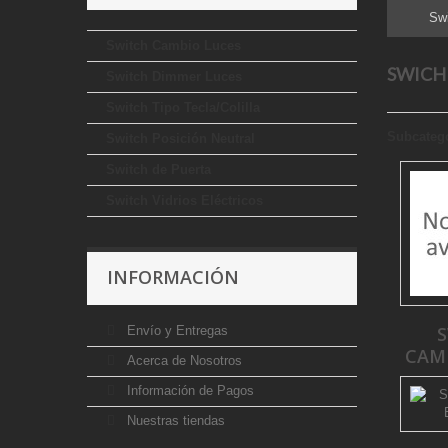
Swi
Switch Cambio Luces
SWICH
Switch Dimmer Luces
Switch Tipo Tecla/Colilla
Subcateg
Switch Posición Neutral
Switch de Puerta
Switch Vidrios Eléctricos
INFORMACIÓN
Envío y Entregas
CAM
Acerca de Nosotros
Información de Pagos
Nuestras tiendas