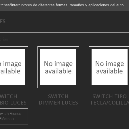
tches/Interruptores de diferentes formas, tamaños y aplicaciones del auto
ES
orías
SWITCH
SWITCH
SWITCH TIPO
BIO LUCES
DIMMER LUCES
TECLA/COLILL