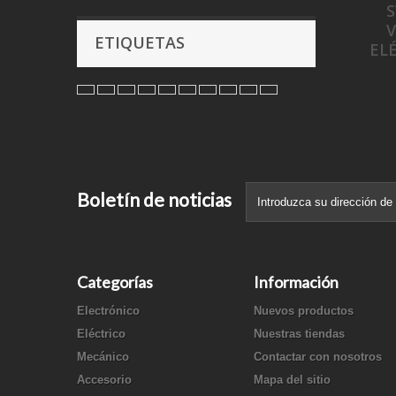
V
ETIQUETAS
EL
Boletín de noticias
Categorías
Información
Electrónico
Nuevos productos
Eléctrico
Nuestras tiendas
Mecánico
Contactar con nosotros
Accesorio
Mapa del sitio