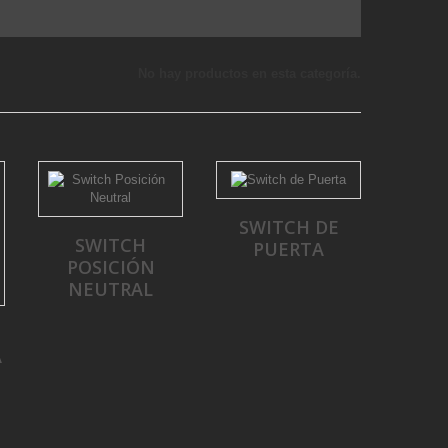
No hay productos en esta categoría.
SWITCH DE
SWITCH
PUERTA
POSICIÓN
NEUTRAL
A