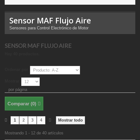
Sensor MAF Flujo Aire
Sensores para Control Electrónico de Motor
SENSOR MAF FLUJO AIRE
Hay 40 productos.
Ordenar por
Mostrar
por página
Comparar (
0
)
1
2
3
4
Mostrar todo
Mostrando 1 - 12 de 40 artículos