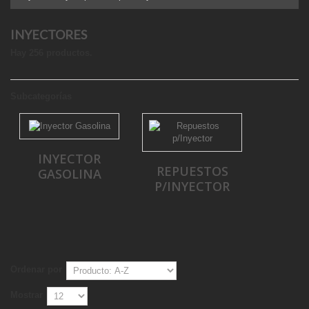
INYECTORES
Hay 256 productos.
Subcategorías
INYECTOR
REPUESTOS
GASOLINA
P/INYECTOR
Ordenar por
Mostrar