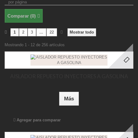
por página
Comparar (
0
)
1
2
3
...
22
Mostrar todo
Mostrando 1 - 12 de 256 artículos
AISLADOR REPUESTO INYECTORES A GASOLINA
Más
Agregar para comparar