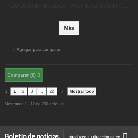
CAPUCHONPINTLE CAPPARA INYECTOR TIPO...
Más
Agregar para comparar
Comparar (
0
)
1
2
3
...
22
Mostrar todo
Mostrando 1 - 12 de 256 artículos
Boletín de noticias