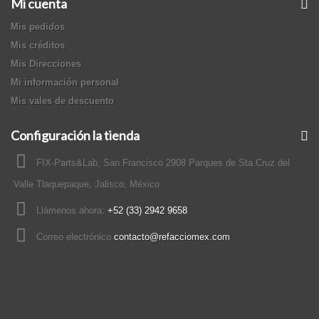
Mi cuenta
Mis pedidos
Mis créditos
Mis Direcciones
Mi información personal
Mis vales de descuento
Configuración la tienda
FIX-Parts&Lab, San Francisco 2908 Parques de Sta Cruz del
Valle Tlaquepaque, Jalisco, México
Llámenos ahora:
+52 (33) 2942 9658
Correo electrónico
contacto@refacciomex.com