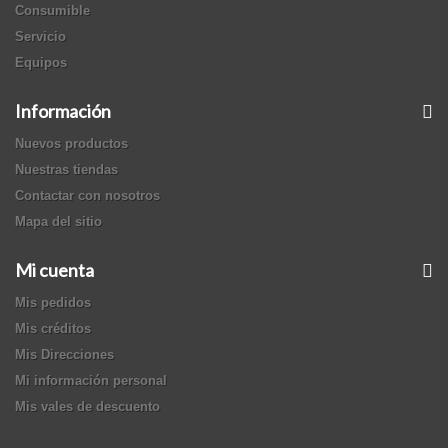
Consumible
Servicio
Equipos
Información
Nuevos productos
Nuestras tiendas
Contactar con nosotros
Mapa del sitio
Mi cuenta
Mis pedidos
Mis créditos
Mis Direcciones
Mi información personal
Mis vales de descuento